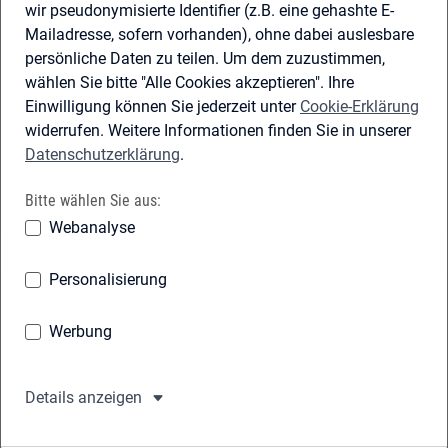
Für Personen, Unternehmen und Partner:
mit
Benutzername oder Passkey
anmelden.
Anmelden
Registrieren
Für Personen: mit
Online-Ausweis oder ELSTER-
Zertifikat
anmelden.
Anmelden