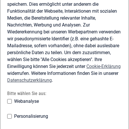
Für Personen, Unternehmen und Partner:
mit
Benutzername oder Passkey
anmelden.
Anmelden
Registrieren
Für Personen: mit
Online-Ausweis oder ELSTER-
Zertifikat
anmelden.
Anmelden